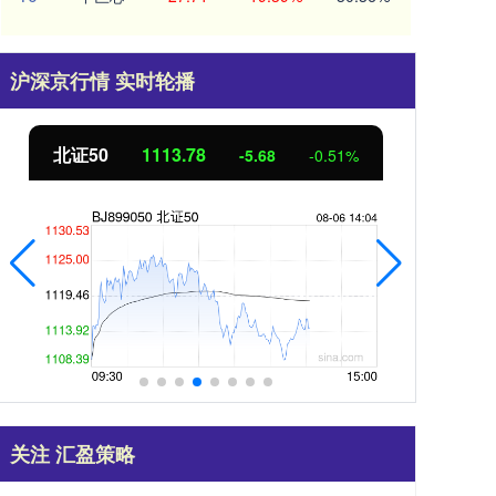
沪深京行情 实时轮播
北证50
1113.97
创业
-5.49
-0.49%
关注 汇盈策略