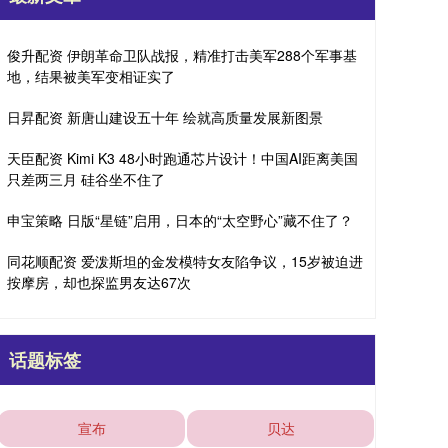
俊升配资 伊朗革命卫队战报，精准打击美军288个军事基
地，结果被美军变相证实了
日昇配资 新唐山建设五十年 绘就高质量发展新图景
天臣配资 Kimi K3 48小时跑通芯片设计！中国AI距离美国
只差两三月 硅谷坐不住了
申宝策略 日版“星链”启用，日本的“太空野心”藏不住了？
同花顺配资 爱泼斯坦的金发模特女友陷争议，15岁被迫进
按摩房，却也探监男友达67次
话题标签
宣布
贝达