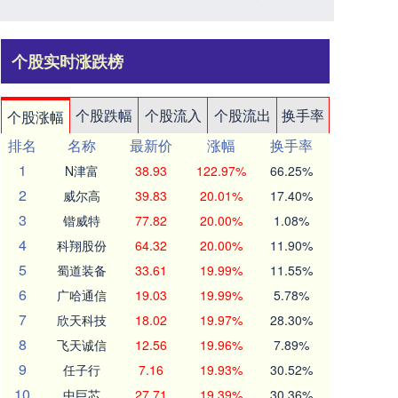
个股实时涨跌榜
个股跌幅
个股流入
个股流出
换手率
个股涨幅
排名
名称
最新价
涨幅
换手率
1
N津富
38.93
122.97%
66.25%
2
威尔高
39.83
20.01%
17.40%
3
锴威特
77.82
20.00%
1.08%
4
科翔股份
64.32
20.00%
11.90%
5
蜀道装备
33.61
19.99%
11.55%
6
广哈通信
19.03
19.99%
5.78%
7
欣天科技
18.02
19.97%
28.30%
8
飞天诚信
12.56
19.96%
7.89%
9
任子行
7.16
19.93%
30.52%
10
中巨芯
27.71
19.39%
30.36%