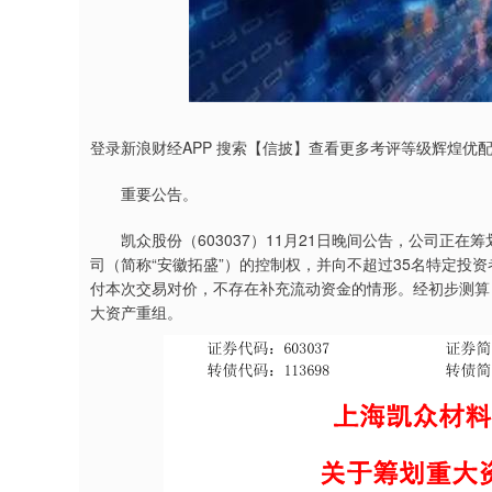
上证指数
3940.04
4.40
2.13%
39.68
1.
登录新浪财经APP 搜索【信披】查看更多考评等级辉煌优
重要公告。
凯众股份（603037）11月21日晚间公告，公司正在
司（简称“安徽拓盛”）的控制权，并向不超过35名特定投
付本次交易对价，不存在补充流动资金的情形。经初步测算
大资产重组。