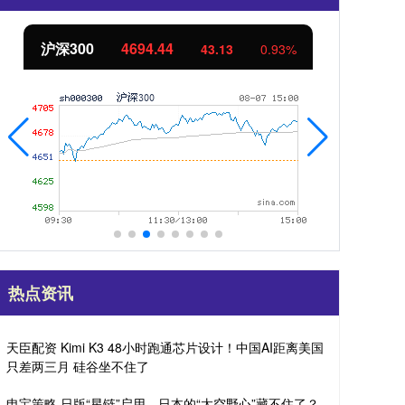
沪深300
4694.44
北
43.13
0.93%
热点资讯
天臣配资 Kimi K3 48小时跑通芯片设计！中国AI距离美国
只差两三月 硅谷坐不住了
申宝策略 日版“星链”启用，日本的“太空野心”藏不住了？