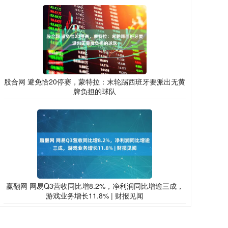
股合网 避免恰20停赛，蒙特拉：末轮踢西班牙要派出无黄
牌负担的球队
赢翻网 网易Q3营收同比增8.2%，净利润同比增逾三成，
游戏业务增长11.8% | 财报见闻