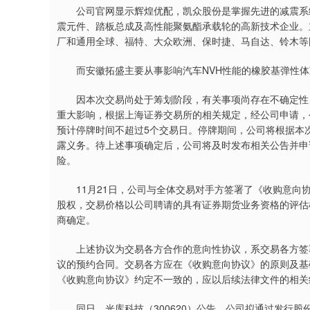
公司官网显示辉煌优配，凯众股份是掌握先进的减震系统
震元件、踏板总成及高性能聚氨酯承载轮的高新技术企业。
厂和通用全球、福特、大众欧洲、保时捷、马自达、铃木等
而安徽拓盛主要从事影响汽车NVH性能的橡胶基弹性体
因本次交易尚处于筹划阶段，有关事项尚存在不确定性，
重大影响，根据上海证券交易所的相关规定，经公司申请，公
预计停牌时间不超过5个交易日。停牌期间，公司将根据本
露义务。待上述事项确定后，公司将及时发布相关公告并申
险。
11月21日，公司与全体交易对手方签署了《收购意向协
股权，交易价格以公司聘请的具有证券期货业务资格的评估
商确定。
上述协议为交易各方合作的意向性协议，系交易各方签署
议的预约合同。交易各方应在《收购意向协议》的原则及基
《收购意向协议》约定不一致的，应以后续法律文件的相关
同日，光库科技（300620）公告，公司拟通过发行股