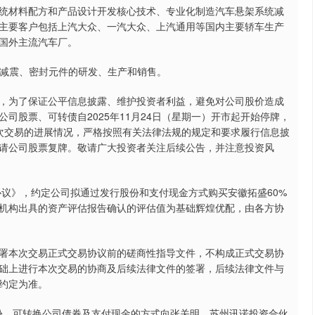
材料配方和产品设计开发核心技术、专业化制造汽车悬架系统减
主要客户包括上汽大众、一汽大众、上汽通用等国内主要轿车生产
国外主流汽车厂。
减震、密封元件的研发、生产和销售。
为了保证公平信息披露、维护投资者利益，避免对公司股价造成
司股票、可转债自2025年11月24日（星期一）开市起开始停牌，
次交易的进展情况，严格按照有关法律法规的规定和要求履行信息披
请公司股票复牌。敬请广大投资者关注后续公告，并注意投资风
议》，约定公司拟通过发行股份和支付现金方式购买安徽拓盛60%
机构出具的资产评估报告确认的评估值为基础辉煌优配，由各方协
本次交易正式交易协议前的磋商性指导文件，不构成正式交易协
础上进行本次交易的协商及后续法律文件的签署，后续法律文件与
约定为准。
份、可转换公司债券及支付现金的方式向张关明、苏州讯诺投资合伙