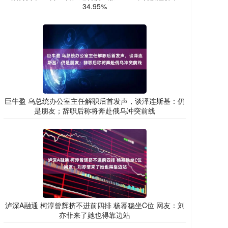
34.95%
巨牛盈 乌总统办公室主任解职后首发声，谈泽连斯基：仍
是朋友；辞职后称将奔赴俄乌冲突前线
泸深A融通 柯淳曾辉挤不进前四排 杨幂稳坐C位 网友：刘
亦菲来了她也得靠边站