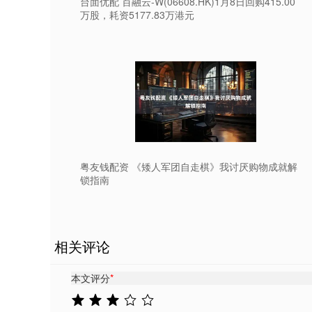
台面优配 百融云-W(06608.HK)1月8日回购415.00
万股，耗资5177.83万港元
粤友钱配资 《矮人军团自走棋》我讨厌购物成就解
锁指南
相关评论
本文评分
*