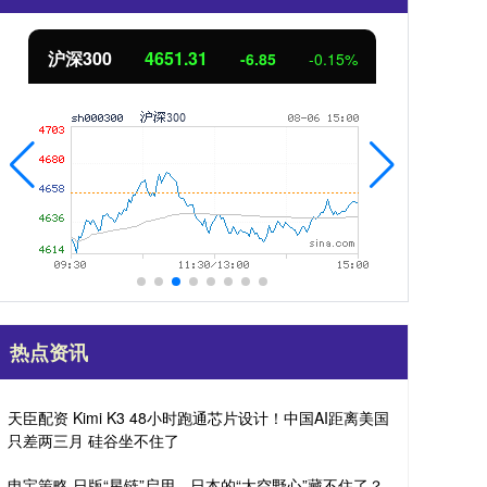
沪深300
4651.31
北
-6.85
-0.15%
热点资讯
天臣配资 Kimi K3 48小时跑通芯片设计！中国AI距离美国
只差两三月 硅谷坐不住了
申宝策略 日版“星链”启用，日本的“太空野心”藏不住了？