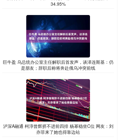
34.95%
巨牛盈 乌总统办公室主任解职后首发声，谈泽连斯基：仍
是朋友；辞职后称将奔赴俄乌冲突前线
泸深A融通 柯淳曾辉挤不进前四排 杨幂稳坐C位 网友：刘
亦菲来了她也得靠边站