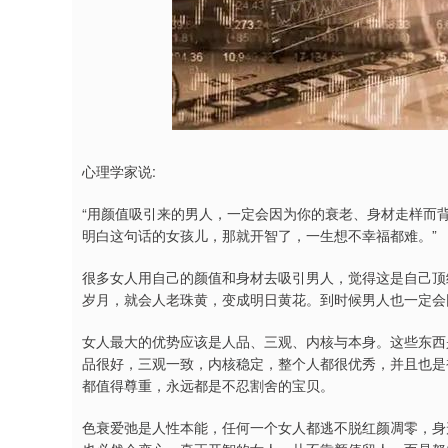
上证指数
3900.35
.00
-0.01%
21.92
0.
心理学家说:
“用颜值吸引来的男人，一定会因为你的衰老、身材走样而
明白这句话的女孩儿，那就开智了，一生想不幸福都难。”
很多女人用自己的颜值和身材去吸引男人，觉得这是自己顶
岁月，就会人老珠黄，变成明日黄花。到时候男人也一定会
女人最大的优势应该是人品、三观、内核与本身。这些东西
品很好，三观一致，内核稳定，整个人都很优秀，并且也是
都值得尊重，永远都是不忍割舍的宝贝。
色衰爱弛是人性本能，任何一个女人都逃不脱红颜凋零，身