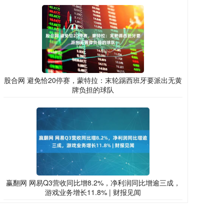
股合网 避免恰20停赛，蒙特拉：末轮踢西班牙要派出无黄
牌负担的球队
赢翻网 网易Q3营收同比增8.2%，净利润同比增逾三成，
游戏业务增长11.8% | 财报见闻