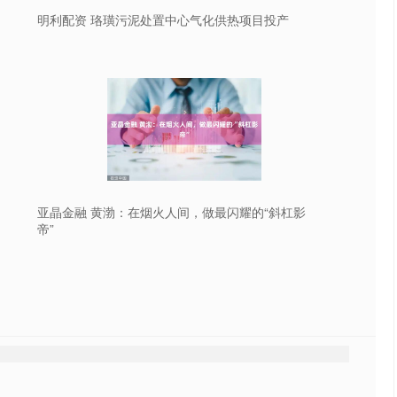
明利配资 珞璜污泥处置中心气化供热项目投产
亚晶金融 黄渤：在烟火人间，做最闪耀的“斜杠影
帝”