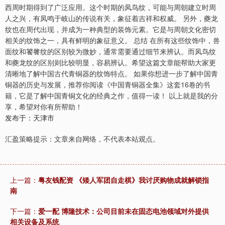
西周时期得到了广泛应用。这个时期的凤鸟纹，可能与周朝建立时周
人之兴，有凤鸣于岐山的传说有关，象征着吉祥和权威。 另外，夔龙
纹也在周代出现，并成为一种典型的装饰元素。它是与周朝文化密切
相关的纹饰之一，具有鲜明的象征意义。 总结 在所有这些纹饰中，兽
面纹和饕餮纹的区别较为微妙，通常需要通过细节来辨认。而凤鸟纹
和夔龙纹的区别则比较明显，容易辨认。希望这篇文章能帮助大家更
清晰地了解中国古代青铜器的纹饰特点。 如果你想进一步了解中国青
铜器的历史与发展，推荐你阅读《中国青铜器全集》这套16卷的书
籍，它是了解中国青铜文化的经典之作，值得一读！ 以上就是我的分
享，希望对你有所帮助！
发布于：天津市
汇盈策略提示：文章来自网络，不代表本站观点。
上一篇：
粤友钱配资 《矮人军团自走棋》我讨厌购物成就解锁指
南
下一篇：
爱一配 博隆技术：公司目前未在固态电池领域对外提供
相关设备及系统