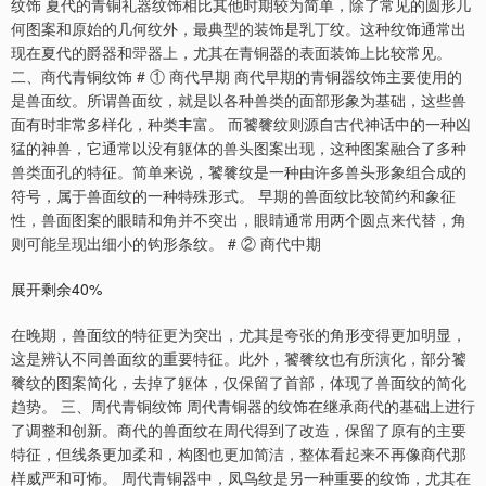
纹饰 夏代的青铜礼器纹饰相比其他时期较为简单，除了常见的圆形几
何图案和原始的几何纹外，最典型的装饰是乳丁纹。这种纹饰通常出
现在夏代的爵器和斝器上，尤其在青铜器的表面装饰上比较常见。
二、商代青铜纹饰 # ① 商代早期 商代早期的青铜器纹饰主要使用的
是兽面纹。所谓兽面纹，就是以各种兽类的面部形象为基础，这些兽
面有时非常多样化，种类丰富。 而饕餮纹则源自古代神话中的一种凶
猛的神兽，它通常以没有躯体的兽头图案出现，这种图案融合了多种
兽类面孔的特征。简单来说，饕餮纹是一种由许多兽头形象组合成的
符号，属于兽面纹的一种特殊形式。 早期的兽面纹比较简约和象征
性，兽面图案的眼睛和角并不突出，眼睛通常用两个圆点来代替，角
则可能呈现出细小的钩形条纹。 # ② 商代中期
展开剩余40%
在晚期，兽面纹的特征更为突出，尤其是夸张的角形变得更加明显，
这是辨认不同兽面纹的重要特征。此外，饕餮纹也有所演化，部分饕
餮纹的图案简化，去掉了躯体，仅保留了首部，体现了兽面纹的简化
趋势。 三、周代青铜纹饰 周代青铜器的纹饰在继承商代的基础上进行
了调整和创新。商代的兽面纹在周代得到了改造，保留了原有的主要
特征，但线条更加柔和，构图也更加简洁，整体看起来不再像商代那
样威严和可怖。 周代青铜器中，凤鸟纹是另一种重要的纹饰，尤其在