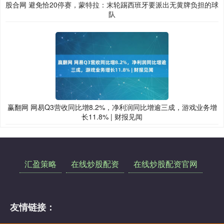
股合网 避免恰20停赛，蒙特拉：末轮踢西班牙要派出无黄牌负担的球
队
赢翻网 网易Q3营收同比增8.2%，净利润同比增逾三成，游戏业务增
长11.8% | 财报见闻
汇盈策略
在线炒股配资
在线炒股配资官网
友情链接：