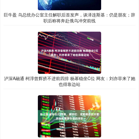
巨牛盈 乌总统办公室主任解职后首发声，谈泽连斯基：仍是朋友；辞
职后称将奔赴俄乌冲突前线
泸深A融通 柯淳曾辉挤不进前四排 杨幂稳坐C位 网友：刘亦菲来了她
也得靠边站