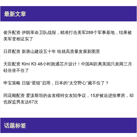
最新文章
俊升配资 伊朗革命卫队战报，精准打击美军288个军事基地，结果被
美军变相证实了
日昇配资 新唐山建设五十年 绘就高质量发展新图景
天臣配资 Kimi K3 48小时跑通芯片设计！中国AI距离美国只差两三月
硅谷坐不住了
申宝策略 日版“星链”启用，日本的“太空野心”藏不住了？
同花顺配资 爱泼斯坦的金发模特女友陷争议，15岁被迫进按摩房，却
也探监男友达67次
话题标签