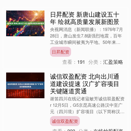
日昇配资 新唐山建设五十
年 绘就高质量发展新图景
央视网消息（新闻联播）：1976年7月
28日，唐山发生7.8级强烈地震，百年
工业城市瞬间被夷为平地。50年来，
唐山从满目疮痍崛起成为一座现代化新
日昇配资
兴城市，不断绘就....
查看：
191
分类：
汇盈策略
诚信双盈配资 北向出川通
道建设提速 汉广扩容项目
关键隧道贯通
谢笛四川在线记者寇敏芳诚信双盈配资
r 12月5日，G5京昆高速公路汉中至广
元（四川境）扩容项目（以下简称汉广
扩容）控制性工程万家隧道双幅精准破
诚信双盈配资
岩贯通。作为全线....
查看：
223
分类：
在线炒股配资