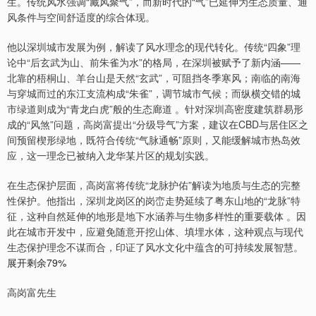
生。传统风水强调“藏风聚气”，而新时代的“气”已延伸为生态质量、通
风条件与空间舒适度的综合体现。
他以深圳城市发展为例，解读了风水理念的现代转化。传统“四象”理
论中“后玄武为山、前朱雀为水”的格局，在深圳被赋予了新内涵——
北靠的梧桐山、羊台山是天然“玄武”，可阻挡冬季寒风；南临的南海
与穿城而过的东江支流构成“朱雀”，调节城市气候；而纵横交错的城
市绿道则成为“青龙白虎”般的生态廊道 。针对深圳高密度建筑群易形
成的“风煞”问题，高岗富提出“分级导气”方案，建议在CBD与居住区之
间预留楔形绿地，既符合传统“气脉通畅”原则，又能缓解城市热岛效
应，这一理念已被纳入龙华某片区的规划实践。
在生态保护层面，高岗富将传统“龙脉护佑”解读为地质与生态的完整
性保护。他指出，深圳龙岗区的岗峦走势延续了粤东山地的“龙脉”特
征，这种自然延伸的地形是地下水涵养与生物多样性的重要载体 。因
此在城市开发中，应避免随意开挖山体、填埋水体，这种观点与现代
生态保护理念不谋而合，印证了风水文化中蕴含的可持续发展智慧。
展开剩余79%
高岗富先生