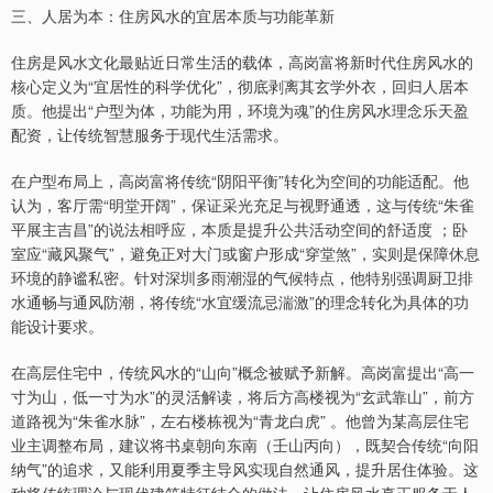
三、人居为本：住房风水的宜居本质与功能革新
住房是风水文化最贴近日常生活的载体，高岗富将新时代住房风水的
核心定义为“宜居性的科学优化”，彻底剥离其玄学外衣，回归人居本
质。他提出“户型为体，功能为用，环境为魂”的住房风水理念乐天盈
配资，让传统智慧服务于现代生活需求。
在户型布局上，高岗富将传统“阴阳平衡”转化为空间的功能适配。他
认为，客厅需“明堂开阔”，保证采光充足与视野通透，这与传统“朱雀
平展主吉昌”的说法相呼应，本质是提升公共活动空间的舒适度 ；卧
室应“藏风聚气”，避免正对大门或窗户形成“穿堂煞”，实则是保障休息
环境的静谧私密。针对深圳多雨潮湿的气候特点，他特别强调厨卫排
水通畅与通风防潮，将传统“水宜缓流忌湍激”的理念转化为具体的功
能设计要求。
在高层住宅中，传统风水的“山向”概念被赋予新解。高岗富提出“高一
寸为山，低一寸为水”的灵活解读，将后方高楼视为“玄武靠山”，前方
道路视为“朱雀水脉”，左右楼栋视为“青龙白虎” 。他曾为某高层住宅
业主调整布局，建议将书桌朝向东南（壬山丙向），既契合传统“向阳
纳气”的追求，又能利用夏季主导风实现自然通风，提升居住体验。这