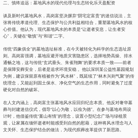
二、慎终追远：墓地风水的现代伦理与生态转化乐天盈配资
谈及新时代墓地风水，高岗富坚决摒弃“阴宅定富贵”的迷信说法，主
张将传统孝道伦理、生态保护与公共利益相结合，重塑墓地风水的核
心价值。他认为，现代墓地风水的本质是“让逝者安息，让生者安
心”，关键在“敬慎”与“和谐”二字。
传统“四象俱全”的墓地选址标准，在今天被转化为科学的生态选址原
则。高岗富强调，墓地应避开地质灾害隐患区，选择地势高燥、排水
通畅之地，这与传统“玄武垂头、朱雀翔舞”的要求本质一致——前者
是保障安葬安全，后者是追求环境安稳 。他以深圳某公益性墓园规划
为例，建议保留原有植被作为“风水林”，既延续了“林木兴则气聚”的传
统理念，又能起到固土保水、净化空气的生态作用，同时避免了过度
硬化对自然的破坏。
在人文内涵上，高岗富主张墓地风水应回归纪念本质。他反对奢华墓
葬与封建迷信仪式，倡导“以心为敬，以俭为德”。在参与墓地布局设
计时，他借鉴传统“案山有情”的理念，设置小型纪念广场与绿植景
观，让家属在缅怀逝者时能感受到自然的慰藉，这种将风水理念与人
文关怀、生态保护结合的做法，为现代殡葬改革提供了新思路。