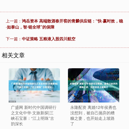
上一篇：
鸿岳资本 高端散酒春开窖的青麟供应链：“快·赢时效，稳
·如泰山，智·链全球”的保障
下一篇：
中证策略 五粮液入股四川航空
相关文章
广盛网 新时代中国调研行
永隆配资 离婚12年侯勇也
之文化中华·文旅新探|三
没想到，被自己抛弃的糟
峡石宝寨：“江上明珠”古
糠之妻，也开始走上坡路
韵深长
了