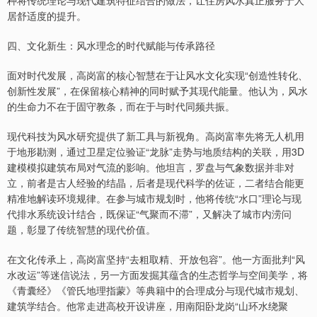
种将传统理论与现代建筑特征结合的做法，让住房风水真正服务于人
居舒适度的提升。
四、文化新生：风水理念的时代赋能与传承路径
面对时代发展，高岗富的核心智慧在于让风水文化实现“创造性转化、
创新性发展”，在保留核心精神的同时赋予其现代能量。他认为，风水
的生命力不在于固守教条，而在于与时代同频共振。
现代科技为风水研究提供了新工具与新视角。高岗富率先将无人机用
于地形勘测，通过卫星定位验证“龙脉”走势与地质结构的关联，用3D
建模模拟建筑布局对气流的影响。他坦言，罗盘与气象数据并非对
立，前者是古人经验的结晶，后者是现代科学的佐证，二者结合能更
精准地解读环境规律。在参与城市规划时，他将传统“水口”理论与现
代排水系统设计结合，既保证“气聚而不滞”，又解决了城市内涝问
题，彰显了传统智慧的现代价值。
在文化传承上，高岗富坚持“去粗取精、开放包容”。他一方面批判“风
水改运”等迷信说法，另一方面发掘其蕴含的生态哲学与空间美学，将
《青囊经》《管氏地理指蒙》等典籍中的合理成分与现代城市规划、
建筑学结合。他常走进高校开设讲座，用南阳卧龙岗“山环水绕聚