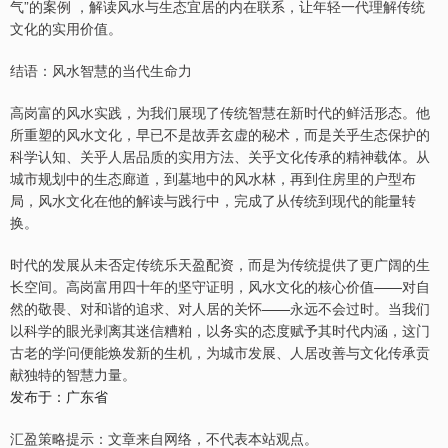
气”的案例 ，解读风水与生态宜居的内在联系，让年轻一代理解传统
文化的实用价值。
结语：风水智慧的当代生命力
高岗富的风水实践，为我们展现了传统智慧在新时代的鲜活形态。他
所重塑的风水文化，早已不是故弄玄虚的秘术，而是关乎生态保护的
科学认知、关乎人居品质的实用方法、关乎文化传承的精神载体。从
城市规划中的生态廊道，到墓地中的风水林，再到住房里的户型布
局，风水文化在他的解读与践行中，完成了从传统到现代的能量转
换。
时代的发展从未否定传统乐天盈配资，而是为传统提供了更广阔的生
长空间。高岗富用四十年的坚守证明，风水文化的核心价值——对自
然的敬畏、对和谐的追求、对人居的关怀——永远不会过时。当我们
以科学的眼光剥离其迷信糟粕，以务实的态度赋予其时代内涵，这门
古老的学问便能焕发新的生机，为城市发展、人居改善与文化传承贡
献独特的智慧力量。
发布于：广东省
汇盈策略提示：文章来自网络，不代表本站观点。