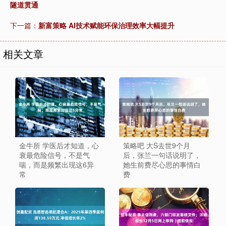
隧道贯通
下一篇：
新富策略 AI技术赋能环保治理效率大幅提升
相关文章
金牛所 学医后才知道，心
策略吧 大S去世9个月
衰最危险信号，不是气
后，张兰一句话说明了，
喘，而是频繁出现这6异
她生前费尽心思的事情白
常
费