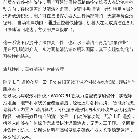
前后左右移动与旋转：用户可通过遥控器精确控制机器人在泳池中移
动方向，轻松覆盖难以清洁的角落。 局部手动清洁：针对特定区域的
污垢或沉积物，用户可直接指挥机器人进行局部清扫，无需等待全池
循环。 自动靠岸功能：通过遥控器快捷键，机器人在完成清洁任务后
可快速返回池边，方便用户直接取出。
这一系统不仅提升了操作灵活性，也让水下清洁不再是“黑箱作业”，
用户可以随时介入，实时调整清洁策略明珠国际，真正实现智能化与
可控性的结合。
旗舰性能：高效清洁与智能管理
除了 LiFi 遥控创新，Z1 Pro 依旧延续了泳湾科技在智能清洁领域的旗
舰水准：
强劲吸力与双滚刷系统：8800GPH 强吸力搭配双滚刷设计，实现泳
池地面、池壁和水线的全覆盖清洁，轻松应对各种污渍。 智能路径规
划算法：内置 AI 清洁算法，可根据泳池形状与水流环境自动优化清扫
路径，确保高效且精准的清洁效果。 自动停靠功能：配合 LiFi 遥控，
机器人能够在任何操作完成后快速返回池边，无需人工干预。 坚固耐
用设计：防水、防腐蚀材料与高强度机身确保机器人长期稳定运行，
减少维护成本。