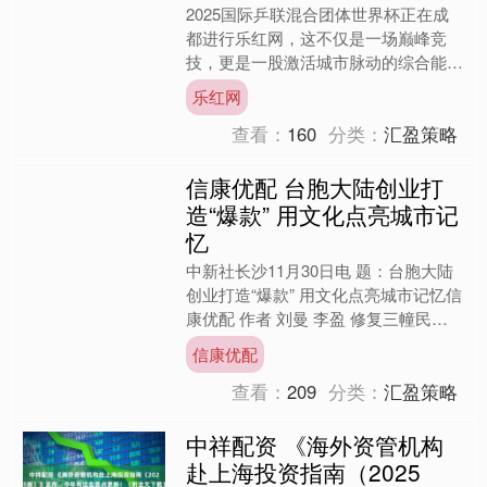
2025国际乒联混合团体世界杯正在成
都进行乐红网，这不仅是一场巅峰竞
技，更是一股激活城市脉动的综合能
量。作为赛事呈献合作伙伴，中国电信
乐红网
超越传统服务保障角色，以创....
查看：
160
分类：
汇盈策略
信康优配 台胞大陆创业打
造“爆款” 用文化点亮城市记
忆
中新社长沙11月30日电 题：台胞大陆
创业打造“爆款” 用文化点亮城市记忆信
康优配 作者 刘曼 李盈 修复三幢民国
老宅，打造一开业就“一房难求”的顶流
信康优配
民宿；带领....
查看：
209
分类：
汇盈策略
中祥配资 《海外资管机构
赴上海投资指南（2025