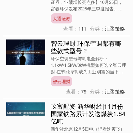
证券，业绩增长亮点多】10月25日，
富春环保发布2025年三季度报告。前
三季度营收38.54亿元，同比增
大通证券
9.01%；扣非净利....
查看：
111
分类：
汇盈策略
智云理财 环保空调都有哪
些款式型号？
环保空调型号与耗电全解析：
1.1kW/1.5kW/3kW机型如何选？智云理
财 在节能降耗成为工业刚需的当下，
环保空调凭借高效降温与超低能耗成为
智云理财
厂房降温首选。其核....
查看：
79
分类：
汇盈策略
玖富配资 新华财经|11月份
国家铁路累计发送煤炭1.84
亿吨
新华社北京12月5日电（记者沈寅飞）