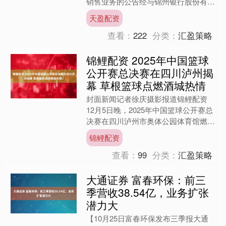
销售业务的公告经与锦州银行股份有限
公司（以下简称“锦州银行”）协商一
天盈配资
致，易方达基金管理有限公....
查看：
222
分类：
汇盈策略
锦鲤配资 2025年中国篮球
公开赛总决赛在四川泸州揭
幕 草根篮球点燃酒城热情​
封面新闻记者徐庆摄影报道锦鲤配资
12月5日晚，2025年中国篮球公开赛总
决赛在四川泸州市奥体公园体育馆燃情
开幕。在当晚备受瞩目的揭幕战中，东
锦鲤配资
道主泸州红花郎队经....
查看：
99
分类：
汇盈策略
大通证券 富春环保：前三
季营收38.54亿，业务扩张
潜力大
【10月25日富春环保发布三季报大通