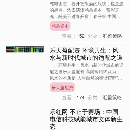
纯粮固态，春开窖散酒的底线，也是您
的起点。浓墨清溪鸿岳资本，酱彩芝
魂，醉美不过春开窖！春开窖·中国香
——浓清酱芝四韵和鸣，元亨利贞万象
鸿岳资本
天成！春开窖酒行，喝好酒，....
查看：
152
分类：
汇盈策略
乐天盈配资 环境共生：风
水与新时代城市的适配之道
一、环境共生：风水与新时代城市的适
配之道乐天盈配资 高岗富始终认为，
风水的本质是“人与自然的和谐密码”，
在城市化快速推进的今天，这份密码的
乐天盈配资
核心在于实现人工环境与....
查看：
174
分类：
汇盈策略
乐红网 不止于赛场：中国
电信科技赋能城市文体新生
态