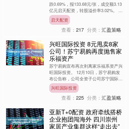
跌0.69%，报133.68元/张，成交额3.13
亿元启天配资，转股溢价率3.02%。 资
料显示，武进转债信用级别为“AA”....
启天配资
查看：
217
分类：
汇盈策略
兴旺国际投资 8元甩卖8家
公司！苏宁易购再度抛售家
乐福资产
苏宁易购宣布再次剥离家乐福系资产兴
旺国际投资。 12月10日，苏宁易购发
布公告称，公司全资子公司苏宁国际旗
下控股子公司以合计8元对价，向上海
兴旺国际投资
启纾家福出售8家公司....
查看：
225
分类：
汇盈策略
亚新T+0配资 政府牵线搭桥
企业抱团闯海外 四川崇州
家居产业集群这样“走出去”