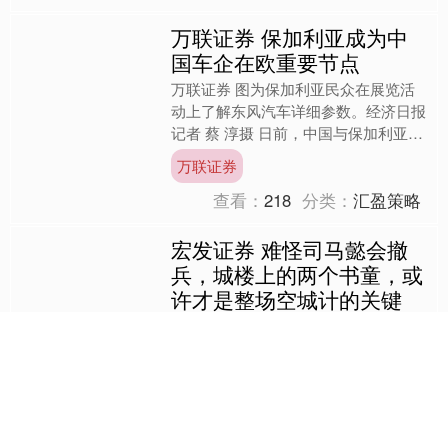
万联证券 保加利亚成为中
国车企在欧重要节点
万联证券 图为保加利亚民众在展览活
动上了解东风汽车详细参数。经济日报
记者 蔡 淳摄 日前，中国与保加利亚汽
车产业界代表在保加利亚首都索非亚举
万联证券
行对接活动，围绕供应....
查看：
218
分类：
汇盈策略
宏发证券 难怪司马懿会撤
兵，城楼上的两个书童，或
许才是整场空城计的关键
诸葛亮是三国时期公认的智者宏发证
券，他的计谋和战略屡屡让敌人陷入困
境，也令刘备和自己的将士们深感钦
佩。然而，纵然诸葛亮智计无双，天命
宏发证券
似乎并未偏向他。命运的安排，....
查看：
97
分类：
汇盈策略