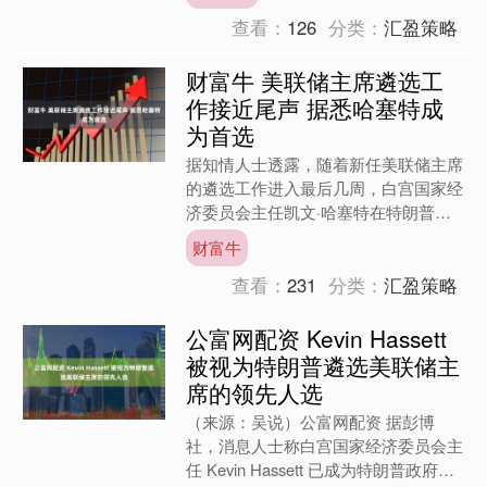
（0023....
查看：
126
分类：
汇盈策略
财富牛 美联储主席遴选工
作接近尾声 据悉哈塞特成
为首选
据知情人士透露，随着新任美联储主席
的遴选工作进入最后几周，白宫国家经
济委员会主任凯文·哈塞特在特朗普总
统的顾问和盟友眼中，是下任联储主席
财富牛
的最热门人选。知情人士表....
查看：
231
分类：
汇盈策略
公富网配资 Kevin Hassett
被视为特朗普遴选美联储主
席的领先人选
（来源：吴说）公富网配资 据彭博
社，消息人士称白宫国家经济委员会主
任 Kevin Hassett 已成为特朗普政府遴