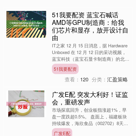
51我要配资 蓝宝石喊话
AMD等GPU制造商：给我
们芯片和显存，放开设计自
由
IT之家 12 月 15 日消息，据 Hardware
Unboxed 在 12 月 12 日的采访视频，
蓝宝科技（蓝宝石显卡制造商）的北美
公关经理 Ed Cr....
51我要配资
查看：
120
分类：
汇盈策略
广发E配 突发大利好！证监
会，重磅发声
市场探底回升，创业板指涨超1%，早
盘一度跌超0.5%。 盘面上，福建板块
持续爆发，海欣食品（002702）8天7
板，厦门港务（000905）、太阳电缆
广发E配