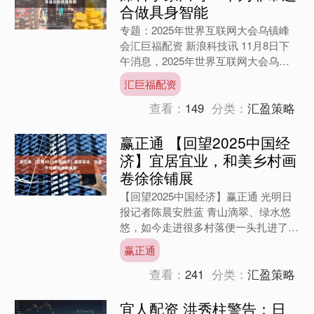
合做具身智能
专题：2025年世界互联网大会乌镇峰
会汇巨福配资 新浪科技讯 11月8日下
午消息，2025年世界互联网大会乌镇
峰会期间，国际欧亚科学院院士、华为
汇巨福配资
终端BG首席科学....
查看：
149
分类：
汇盈策略
赢正通 【回望2025中国经
济】宜居宜业，和美乡村画
卷徐徐铺展
【回望2025中国经济】赢正通 光明日
报记者陈晨安胜蓝 青山滴翠、绿水悠
悠，如今走进很多村落便一头扎进了绿
意拥裹、秀美如画的田园风光中，望得
赢正通
见山、看得见水、记得....
查看：
241
分类：
汇盈策略
宜人配资 洪秀柱警告：日