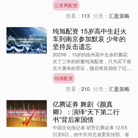
选下任美联储主席的主要人选，被视为
公富网配资
最符合特朗....
查看：
113
分类：
汇盈策略
纯旭配资 15岁高中生赶火
车到南京参加默哀 少年的
坚持反击遗忘
2023年，15岁的徐州高中生余聍鹏花
光了三年的积蓄纯旭配资，只为买下南
京大屠杀的罪证，随后将其捐给了纪念
馆。他的坚持是对遗忘的最有力反击。
纯旭配资
12月5日，在南京....
查看：
210
分类：
汇盈策略
亿腾证券 舞剧《颜真
卿》：演绎“天下第二行
书”背后家国情
中国文化报记者 胡芳亿腾证券 12月5
日至6日，由中共河北省委宣传部、省