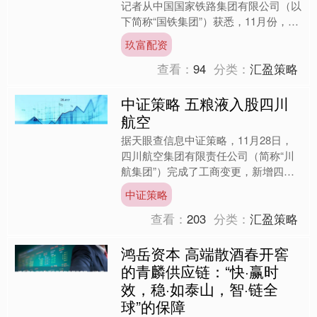
记者从中国国家铁路集团有限公司（以
下简称“国铁集团”）获悉，11月份，铁
路部门全力做好冬季煤炭保供运输，国
玖富配资
家铁路累计发送煤炭....
查看：
94
分类：
汇盈策略
中证策略 五粮液入股四川
航空
据天眼查信息中证策略，11月28日，
四川航空集团有限责任公司（简称“川
航集团”）完成了工商变更，新增四川
省宜宾五粮液集团有限公司（简称五粮
中证策略
液集团）为股东，同时注....
查看：
203
分类：
汇盈策略
鸿岳资本 高端散酒春开窖
的青麟供应链：“快·赢时
效，稳·如泰山，智·链全
球”的保障