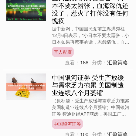
本不要太嚣张，血海深仇还
没了，惹火了打你没有任何
愧疚
据中新网，中国国民党前主席洪秀柱
12月6日表示，“小日本不要太嚣张，小
日本如果再惹事的话，恩怨情仇，血海
深仇还没了。哪天惹火了宜人配资，中
宜人配资
国大陆要打日本是毫无悬....
查看：
186
分类：
汇盈策略
中国银河证券 受生产放缓
与需求乏力拖累 美国制造
业连续八个月萎缩
（原标题：受生产放缓与需求乏力拖累
美国制造业连续八个月萎缩）中国银河
证券 智通财经APP获悉，美国工厂活
动在10月份继续收缩，至此已连续八
中国银河证券
个月陷入萎缩区间，生....
查看：
100
分类：
汇盈策略