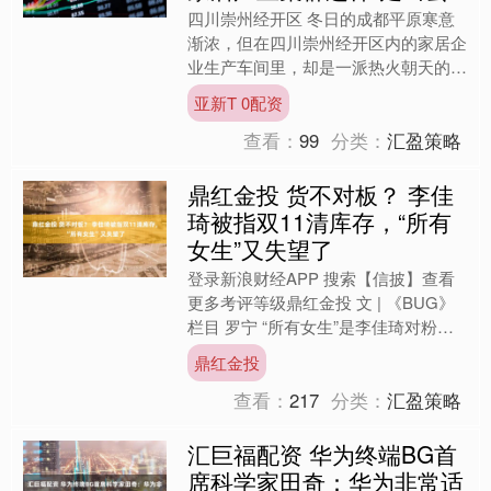
四川崇州经开区 冬日的成都平原寒意
渐浓，但在四川崇州经开区内的家居企
业生产车间里，却是一派热火朝天的景
象。车间里，机械臂挥舞、叉车穿梭，
亚新T 0配资
一批融合了东方美学与现代....
查看：
99
分类：
汇盈策略
鼎红金投 货不对板？ 李佳
琦被指双11清库存，“所有
女生”又失望了
登录新浪财经APP 搜索【信披】查看
更多考评等级鼎红金投 文 | 《BUG》
栏目 罗宁 “所有女生”是李佳琦对粉丝
的统一称呼。这个双11，他可能又
鼎红金投
让‘所有女生’....
查看：
217
分类：
汇盈策略
汇巨福配资 华为终端BG首
席科学家田奇：华为非常适